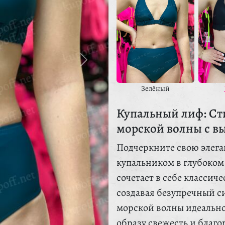
Зелёный
Купальный лиф: Ст
морской волны с в
Подчеркните свою элега
купальником в глубоком
сочетает в себе классич
создавая безупречный с
морской волны идеально
образу свежесть и благо