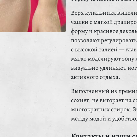
Верх купальника выполн
чашки с мягкой драпиро
форму и красивое декол
позволяют регулировать
с высокой талией — глав
мягко моделируют зону 
визуально удлиняют ног
активного отдыха.
Выполненный из премиа
сохнет, не выгорает на 
многократных стирок. Э
между модой и удобство
Контакты и наши с