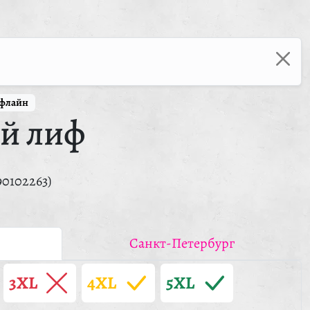
ффлайн
й лиф
90102263)
Санкт-Петербург
3XL
4XL
5XL