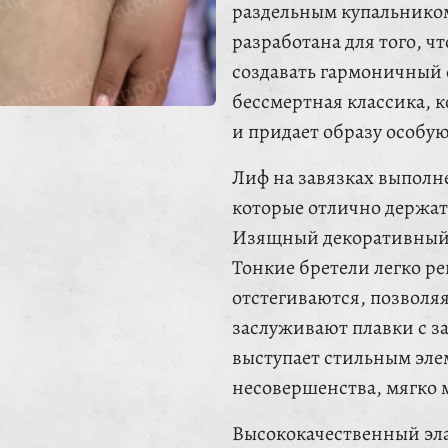
раздельным купальником
разработана для того, 
создавать гармоничный
бессмертная классика, 
и придает образу особую
Лиф на завязках выполн
которые отлично держат
Изящный декоративный у
Тонкие бретели легко р
отстегиваются, позволя
заслуживают плавки с з
выступает стильным эле
несовершенства, мягко 
Высококачественный эла