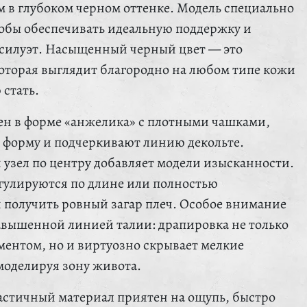
 в глубоком черном оттенке. Модель специально
чтобы обеспечивать идеальную поддержку и
 силуэт. Насыщенный черный цвет — это
которая выглядит благородно на любом типе кожи
 стать.
ен в форме «анжелика» с плотными чашками,
 форму и подчеркивают линию декольте.
зел по центру добавляет модели изысканности.
егулируются по длине или полностью
я получить ровный загар плеч. Особое внимание
авышенной линией талии: драпировка не только
ментом, но и виртуозно скрывает мелкие
моделируя зону живота.
стичный материал приятен на ощупь, быстро