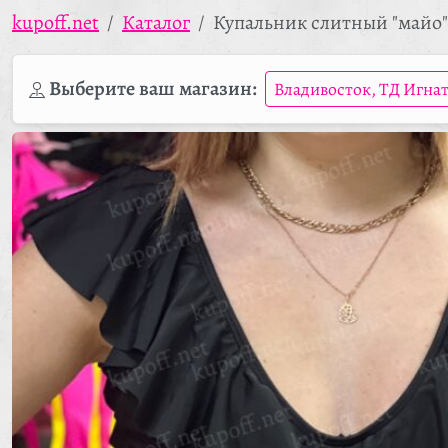
kupoff.net
Каталог
Купальник слитный "майо"
Выберите ваш магазин:
Владивосток, ТД Игна