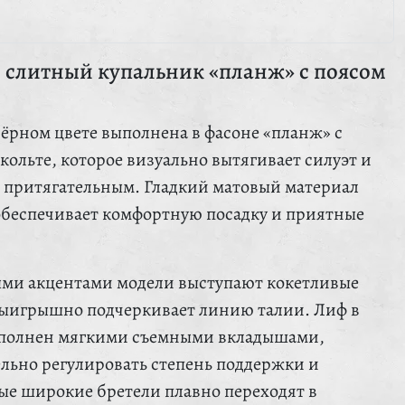
слитный купальник «планж» с поясом
чёрном цвете выполнена в фасоне «планж» с
ольте, которое визуально вытягивает силуэт и
о притягательным. Гладкий матовый материал
обеспечивает комфортную посадку и приятные
ыми акцентами модели выступают кокетливые
выигрышно подчеркивает линию талии. Лиф в
ополнен мягкими съемными вкладышами,
ельно регулировать степень поддержки и
е широкие бретели плавно переходят в