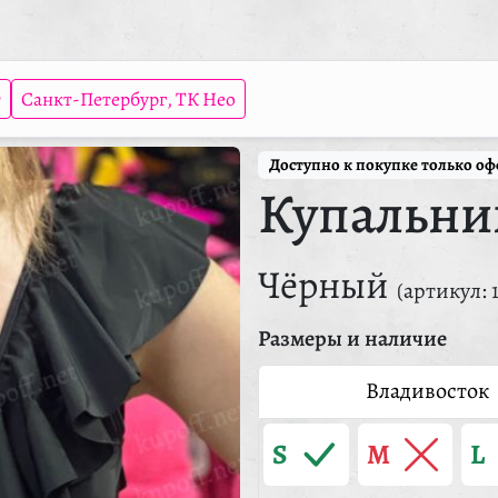
т
Санкт-Петербург, ТК Нео
Доступно к покупке только о
Купальни
Чёрный
(артикул: 
Размеры и наличие
Владивосток
S
M
L