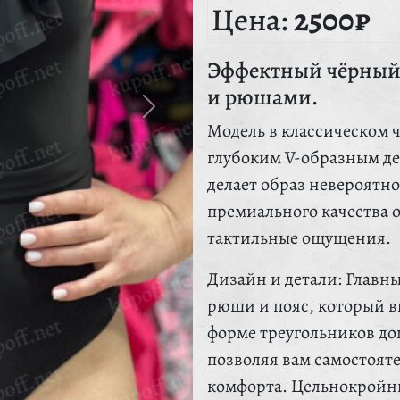
Цена:
2500₽
Эффектный чёрный 
и рюшами.
Модель в классическом 
глубоким V-образным дек
делает образ невероятн
премиального качества 
тактильные ощущения.
Дизайн и детали: Главн
рюши и пояс, который 
форме треугольников д
позволяя вам самостоят
комфорта. Цельнокройны