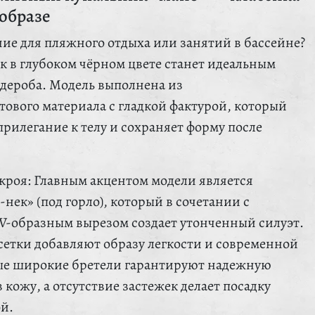
образе
ие для пляжного отдыха или занятий в бассейне?
к в глубоком чёрном цвете станет идеальным
дероба. Модель выполнена из
тового материала с гладкой фактурой, который
рилегание к телу и сохраняет форму после
кроя: Главным акцентом модели является
нек» (под горло), который в сочетании с
V-образным вырезом создает утонченный силуэт.
сетки добавляют образу легкости и современной
ые широкие бретели гарантируют надежную
 кожу, а отсутствие застежек делает посадку
й.