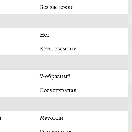
Без застежки
Нет
Есть, съемные
V-образный
Полуоткрытая
а
Матовый
Однотонная