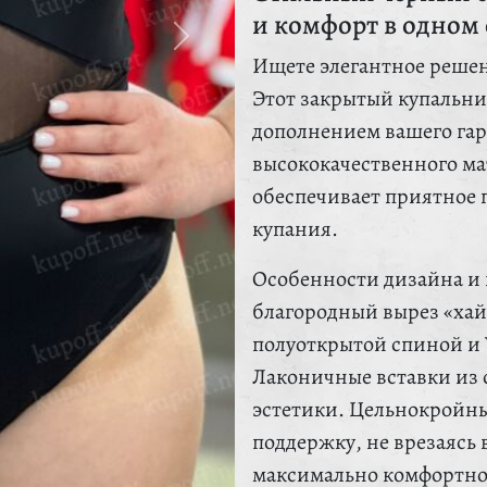
и комфорт в одном 
Ищете элегантное решен
Этот закрытый купальни
дополнением вашего гар
высококачественного ма
обеспечивает приятное п
купания.
Особенности дизайна и 
благородный вырез «хай-
полуоткрытой спиной и 
Лаконичные вставки из 
эстетики. Цельнокройн
поддержку, не врезаясь в
максимально комфортно