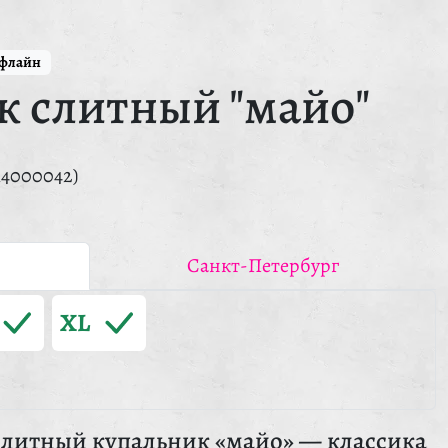
ффлайн
к слитный "майо"
14000042)
Санкт-Петербург
XL
литный купальник «майо» — классика