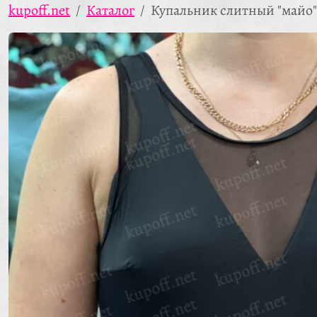
kupoff.net
Каталог
Купальник слитный "майо"