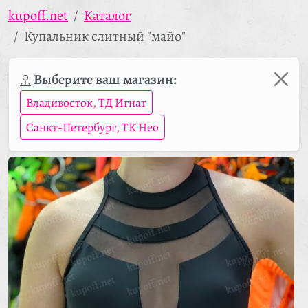
kupoff.net
Каталог
Купальник слитный "майо"
Выберите ваш магазин:
Владивосток, ТД Игнат
Санкт-Петербург, ТК Нео