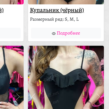
й)
Купальник (чёрный)
Размерный ряд: S, M, L
Подробнее