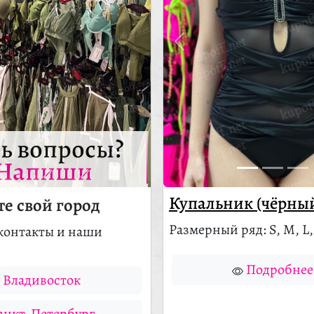
ть вопросы?
Напиши
Купальник (чёрны
е свой город
Размерный ряд: S, M, L,
контакты и наши
Подробнее
Владивосток
анкт-Петербург