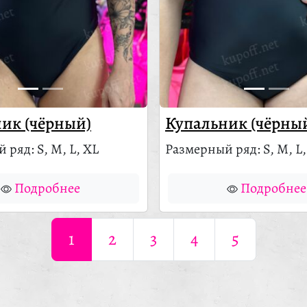
ик (чёрный)
Купальник (чёрны
 ряд: S, M, L, XL
Размерный ряд: S, M, L,
Подробнее
Подробнее
1
2
3
4
5