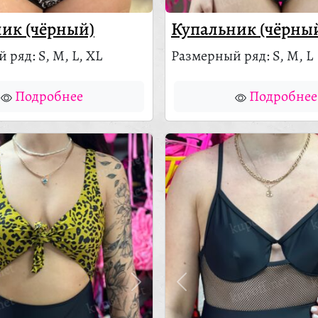
ик (чёрный)
Купальник (чёрны
 ряд: S, M, L, XL
Размерный ряд: S, M, L
Подробнее
Подробнее