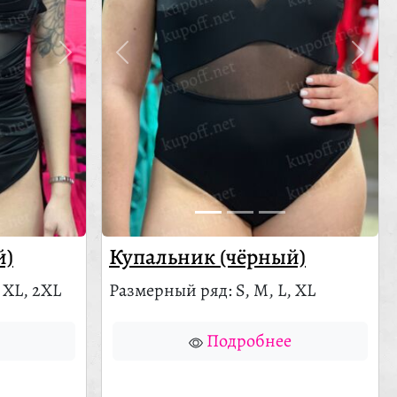
й)
Купальник (чёрный)
 XL, 2XL
Размерный ряд: S, M, L, XL
Подробнее