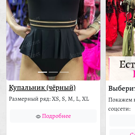
Ес
Купальник (чёрный)
Выберит
Размерный ряд: XS, S, M, L, XL
Покажем 
соцсети:
Подробнее
С