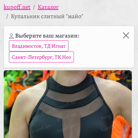
kupoff.net
Каталог
Купальник слитный "майо"
Выберите ваш магазин:
Владивосток, ТД Игнат
Санкт-Петербург, ТК Нео