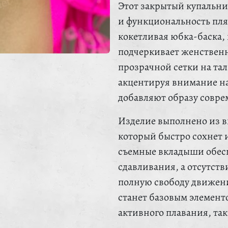
Этот закрытый купальник
и функциональность пл
кокетливая юбка-баска,
подчеркивает женственн
прозрачной сетки на та
акцентируя внимание на
добавляют образу совр
Изделие выполнено из в
который быстро сохнет 
съемные вкладыши обес
сдавливания, а отсутств
полную свободу движен
станет базовым элементо
активного плавания, так