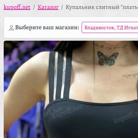
kupoff.net
Каталог
Купальник слитный "плать
Выберите ваш магазин:
Владивосток, ТД Игна