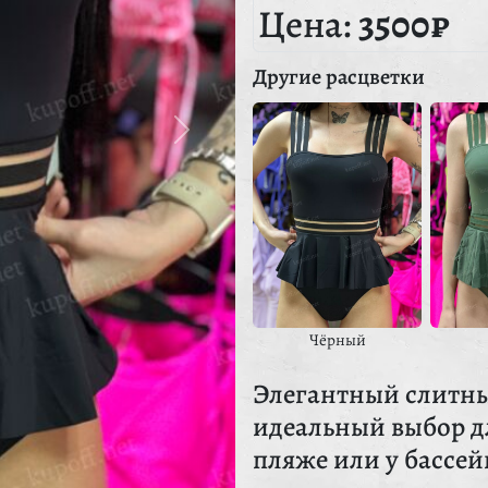
Цена:
3500₽
Другие расцветки
Чёрный
Элегантный слитны
идеальный выбор дл
пляже или у бассей