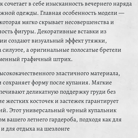
 сочетает в себе изысканность вечернего наряда
яжной одежды. Главная особенность модели —
 которая мягко скрывает несовершенства и
ость фигуры. Декоративные вставки из
лии создают визуальный эффект утяжки,
 силуэте, а оригинальные полосатые бретели
еменный графичный штрих.
ысококачественного эластичного материала,
и сохраняет форму после купания. Мягкие
печивают деликатную поддержку груди без
ие жестких косточек и застежек гарантирует
ий. Этот универсальный черный купальник
м вашего летнего гардероба, подходя как для
 и для отдыха на шезлонге