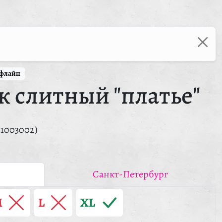
ффлайн
 слитный "платье"
11003002)
Санкт-Петербург
M
L
XL