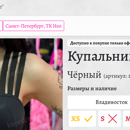
е"
т
Санкт-Петербург, ТК Нео
Доступно к покупке только о
Купальник
Чёрный
(артикул: 
Размеры и наличие
Владивосток
XS
S