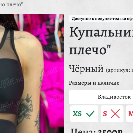
но плечо"
Доступно к покупке только о
Купальни
плечо"
Чёрный
(артикул: 
Размеры и наличие
Владивосток
XS
S
Цена:
3500₽