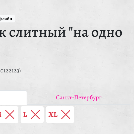
ффлайн
к слитный "на одно
10122123)
Санкт-Петербург
M
L
XL