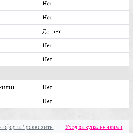
Нет
Нет
Да, нет
Нет
Нет
кини)
Нет
Нет
 оферта / реквизиты
Уход за купальниками