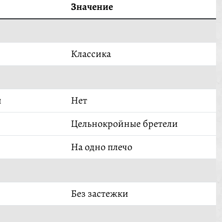
Значение
Классика
й
Нет
Цельнокройные бретели
На одно плечо
Без застежки