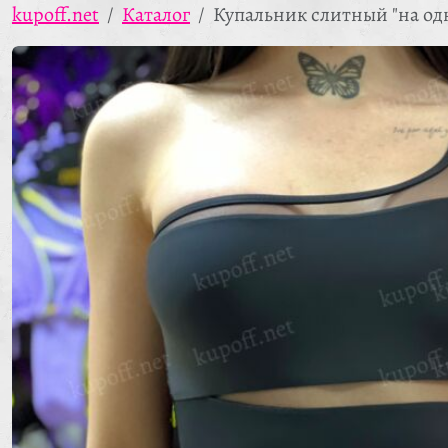
kupoff.net
Каталог
Купальник слитный "на од