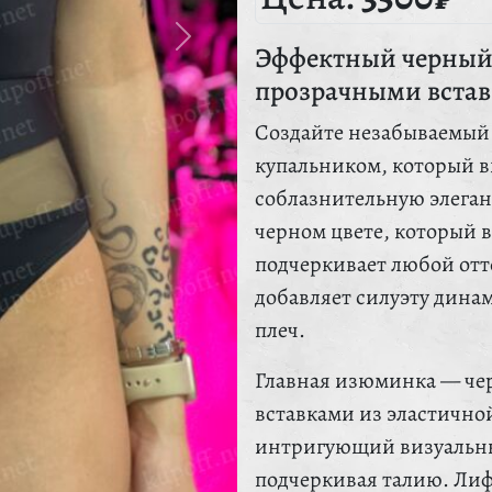
Эффектный черный 
прозрачными вста
Создайте незабываемый
купальником, который в
соблазнительную элеган
черном цвете, который в
подчеркивает любой отт
добавляет силуэту дина
плеч.
Главная изюминка — че
вставками из эластичной
интригующий визуальный
подчеркивая талию. Ли