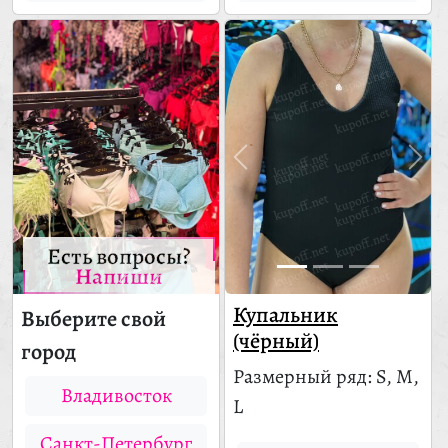
Есть вопросы?
Напиши
Купальник
Выберите свой
(чёрный)
город
Размерный ряд: S, M,
Владивосток
L
Санкт-Петербург