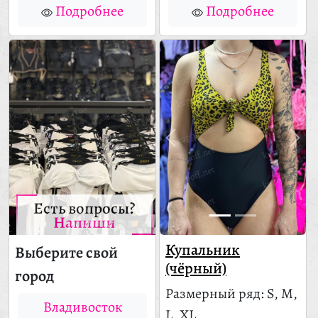
Подробнее
Подробнее
Есть вопросы?
Напиши
Купальник
Выберите свой
(чёрный)
город
Размерный ряд: S, M,
Владивосток
L, XL