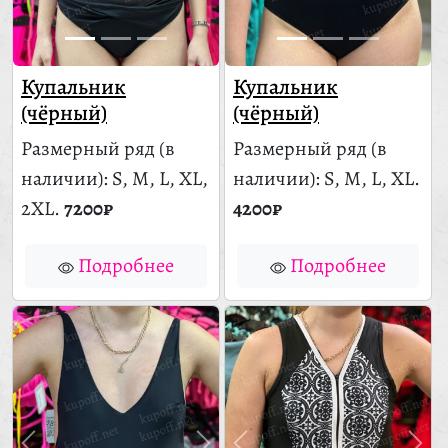
Купальник
Купальник
(чёрный)
(чёрный)
Размерный ряд
(в
Размерный ряд
(в
наличии)
: S, M, L, XL,
наличии)
: S, M, L, XL.
2XL.
7200₽
4200₽
Подробнее
Подробнее