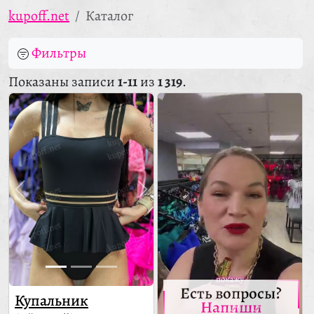
kupoff.net
Каталог
Фильтры
Показаны записи
1-11
из
1 319
.
Есть вопросы?
Купальник
Напиши