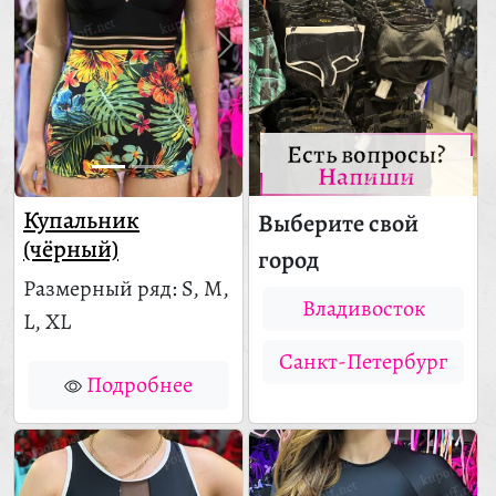
Есть вопросы?
Напиши
Купальник
Выберите свой
(чёрный)
город
Размерный ряд: S, M,
Владивосток
L, XL
Санкт-Петербург
Подробнее