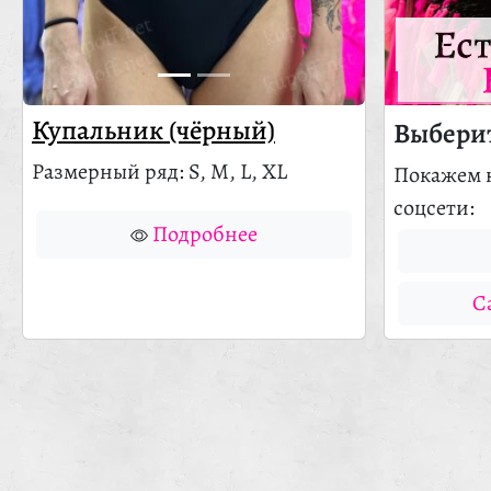
Ес
Купальник (чёрный)
Выберит
Размерный ряд: S, M, L, XL
Покажем 
соцсети:
Подробнее
С