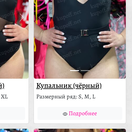
й)
Купальник (чёрный)
 XL
Размерный ряд: S, M, L
Подробнее