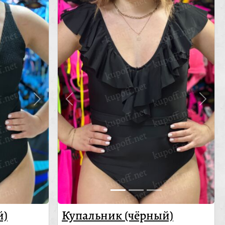
й)
Купальник (чёрный)