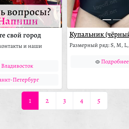
ть вопросы?
Напиши
Купальник (чёрны
е свой город
Размерный ряд: S, M, L,
контакты и наши
Подробнее
Владивосток
анкт-Петербург
1
2
3
4
5