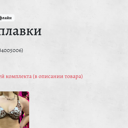
ффлайн
плавки
84005006)
й комплекта (в описании товара)