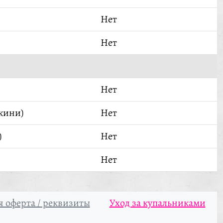
Нет
Нет
Нет
кини)
Нет
)
Нет
Нет
 оферта / реквизиты
Уход за купальниками