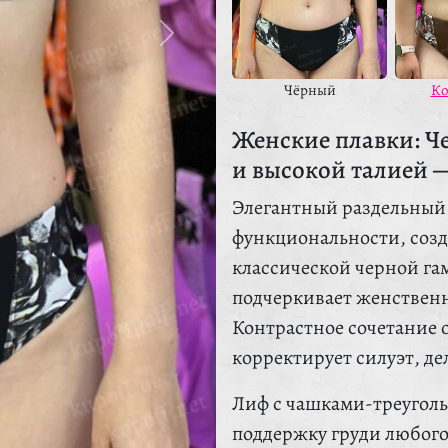
Чёрный
Ко
Женские плавки: Ч
и высокой талией 
Элегантный раздельный 
функциональности, созд
классической черной га
подчеркивает женственн
Контрастное сочетание 
корректирует силуэт, де
Лиф с чашками-треуголь
поддержку груди любого