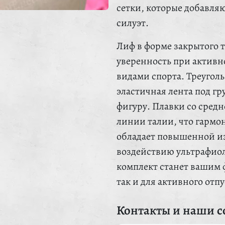
сетки, которые добавля
силуэт.
Лиф в форме закрытого 
уверенность при актив
видами спорта. Треуголь
эластичная лента под г
фигуру. Плавки со сред
линии талии, что гармо
обладает повышенной из
воздействию ультрафиол
комплект станет вашим ф
так и для активного отп
Контакты и наши с