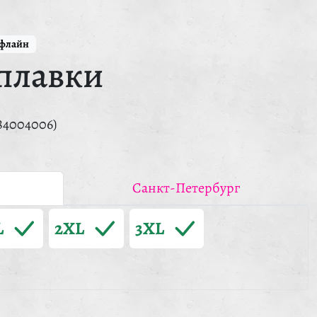
ффлайн
плавки
84004006)
Санкт-Петербург
L
2XL
3XL