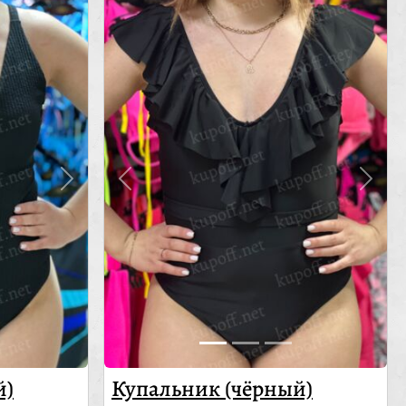
й)
Купальник (чёрный)