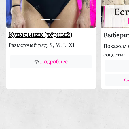
Ес
Купальник (чёрный)
Выберит
Размерный ряд: S, M, L, XL
Покажем 
соцсети:
Подробнее
С