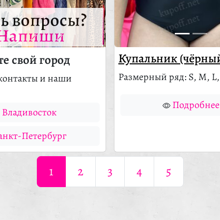
ть вопросы?
Напиши
Купальник (чёрны
е свой город
Размерный ряд: S, M, L,
контакты и наши
Подробнее
Владивосток
анкт-Петербург
1
2
3
4
5