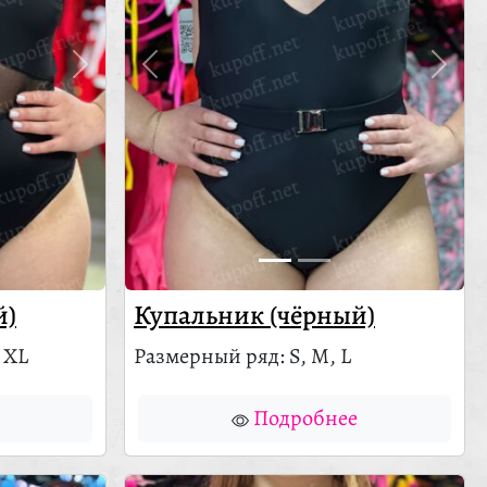
й)
Купальник (чёрный)
 XL
Размерный ряд: S, M, L
Подробнее