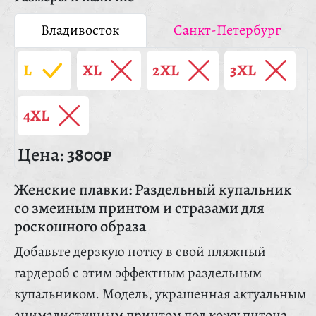
Владивосток
Санкт-Петербург
L
XL
2XL
3XL
4XL
Цена:
3800₽
Женские плавки: Раздельный купальник
со змеиным принтом и стразами для
роскошного образа
Добавьте дерзкую нотку в свой пляжный
гардероб с этим эффектным раздельным
купальником. Модель, украшенная актуальным
анималистичным принтом под кожу питона,