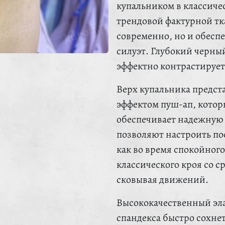
купальником в классиче
трендовой фактурной тка
современно, но и обесп
силуэт. Глубокий черны
эффектно контрастирует
Верх купальника предс
эффектом пуш-ап, котор
обеспечивает надежную 
позволяют настроить по
как во время спокойного
классического кроя со с
сковывая движений.
Высококачественный эла
спандекса быстро сохне