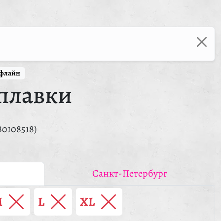
ффлайн
плавки
80108518)
Санкт-Петербург
M
L
XL