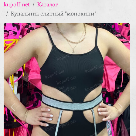
kupoff.net
Каталог
Купальник слитный "монокини"