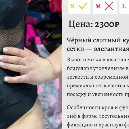
S
M
L
Цена:
2300₽
Чёрный слитный ку
сетки — элегантна
Выполненная в классиче
благодаря утонченным в
легкости и современной
премиального качества 
посадку и уверенность 
Особенности кроя и фун
лиф в форме треугольни
фиксацию и красивую фо