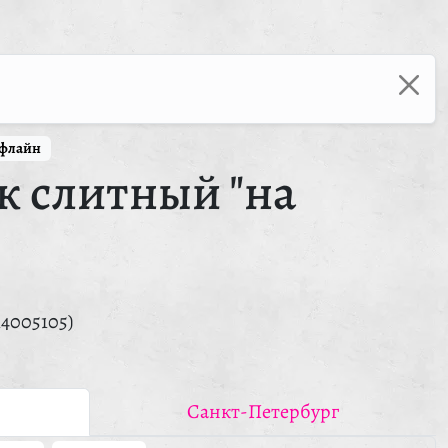
ффлайн
к слитный "на
14005105)
Санкт-Петербург