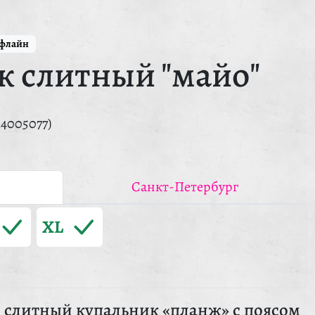
ффлайн
к слитный "майо"
14005077)
Санкт-Петербург
XL
слитный купальник «планж» с поясом