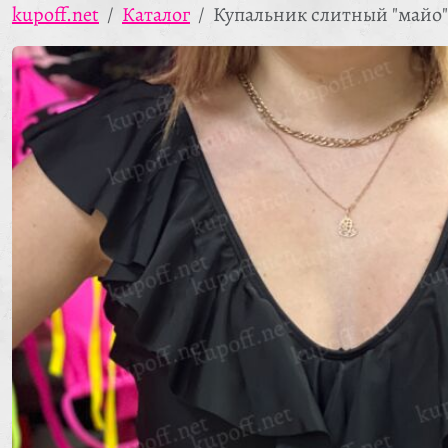
kupoff.net
Каталог
Купальник слитный "майо"