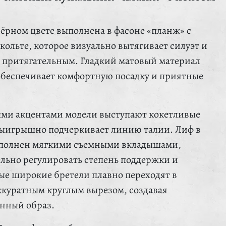
чёрном цвете выполнена в фасоне «планж» с
ольте, которое визуально вытягивает силуэт и
о притягательным. Гладкий матовый материал
обеспечивает комфортную посадку и приятные
ыми акцентами модели выступают кокетливые
выигрышно подчеркивает линию талии. Лиф в
ополнен мягкими съемными вкладышами,
ельно регулировать степень поддержки и
е широкие бретели плавно переходят в
ккуратным круглым вырезом, создавая
нный образ.