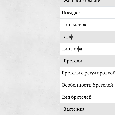
Женские плавки
Посадка
Тип плавок
Лиф
Тип лифа
Бретели
Бретели с регулировко
Особенности бретелей
Тип бретелей
Застежка