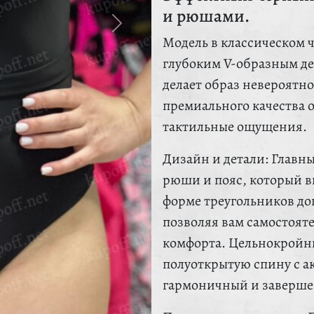
и рюшами.
Модель в классическом 
глубоким V-образным дек
делает образ невероятн
премиального качества 
тактильные ощущения.
Дизайн и детали: Главн
рюши и пояс, который 
форме треугольников д
позволяя вам самостоят
комфорта. Цельнокройны
полуоткрытую спину с а
гармоничный и заверше