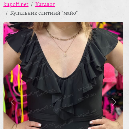
kupoff.net
Каталог
Купальник слитный "майо"