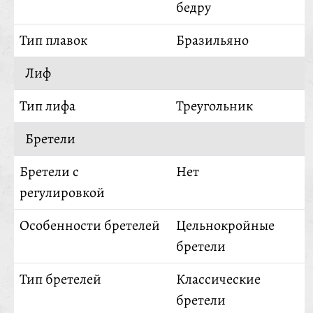
бедру
Тип плавок
Бразильяно
Лиф
Тип лифа
Треугольник
Бретели
Бретели с
Нет
регулировкой
Особенности бретелей
Цельнокройные
бретели
Тип бретелей
Классические
бретели