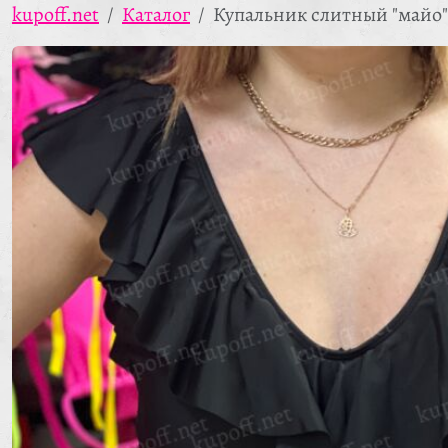
kupoff.net
Каталог
Купальник слитный "майо"