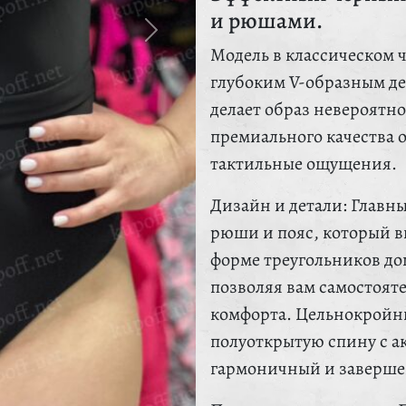
и рюшами.
Модель в классическом 
глубоким V-образным дек
делает образ невероятн
премиального качества 
тактильные ощущения.
Дизайн и детали: Главн
рюши и пояс, который 
форме треугольников д
позволяя вам самостоят
комфорта. Цельнокройны
полуоткрытую спину с а
гармоничный и заверше