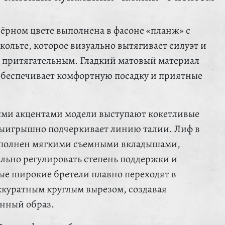
чёрном цвете выполнена в фасоне «планж» с
ольте, которое визуально вытягивает силуэт и
о притягательным. Гладкий матовый материал
обеспечивает комфортную посадку и приятные
ыми акцентами модели выступают кокетливые
выигрышно подчеркивает линию талии. Лиф в
ополнен мягкими съемными вкладышами,
ельно регулировать степень поддержки и
е широкие бретели плавно переходят в
ккуратным круглым вырезом, создавая
нный образ.