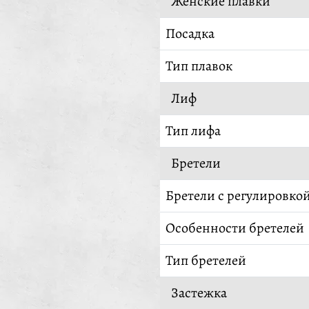
Женские плавки
Посадка
Тип плавок
Лиф
Тип лифа
Бретели
Бретели с регулировко
Особенности бретелей
Тип бретелей
Застежка