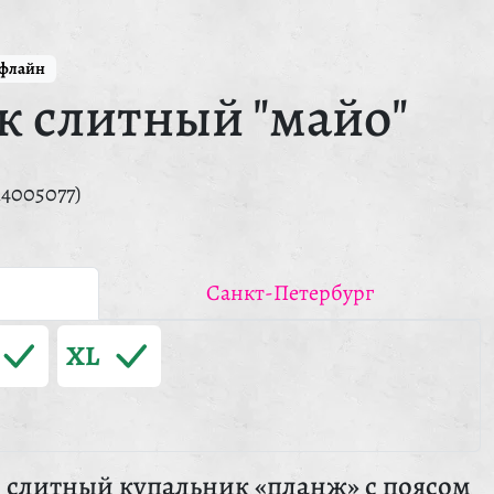
ффлайн
к слитный "майо"
14005077)
Санкт-Петербург
XL
слитный купальник «планж» с поясом