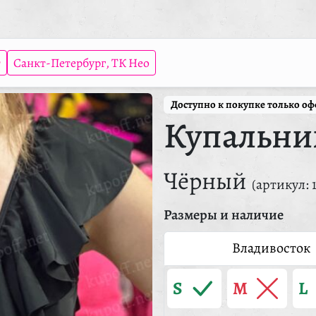
т
Санкт-Петербург, ТК Нео
Доступно к покупке только о
Купальни
Чёрный
(артикул: 
Размеры и наличие
Владивосток
S
M
L