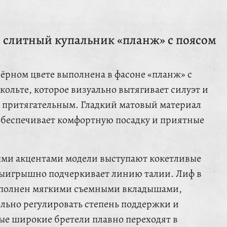
слитный купальник «планж» с поясом
чёрном цвете выполнена в фасоне «планж» с
ольте, которое визуально вытягивает силуэт и
о притягательным. Гладкий матовый материал
обеспечивает комфортную посадку и приятные
ыми акцентами модели выступают кокетливые
выигрышно подчеркивает линию талии. Лиф в
ополнен мягкими съемными вкладышами,
ельно регулировать степень поддержки и
е широкие бретели плавно переходят в