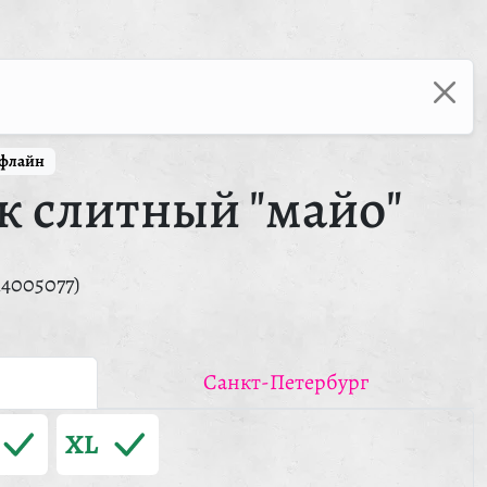
ффлайн
к слитный "майо"
14005077)
Санкт-Петербург
XL