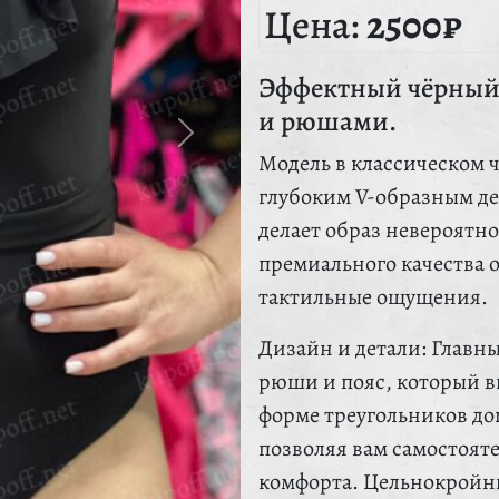
Цена:
2500₽
Эффектный чёрный 
и рюшами.
Модель в классическом 
глубоким V-образным дек
делает образ невероятн
премиального качества 
тактильные ощущения.
Дизайн и детали: Главн
рюши и пояс, который 
форме треугольников д
позволяя вам самостоят
комфорта. Цельнокройны