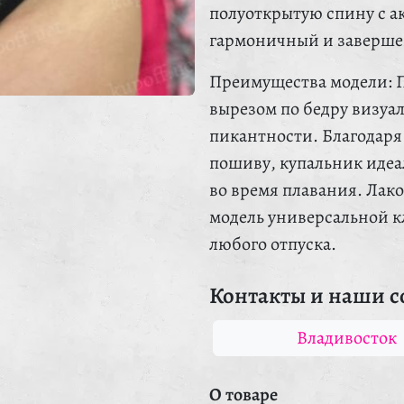
полуоткрытую спину с а
гармоничный и заверше
Преимущества модели: 
вырезом по бедру визуа
пикантности. Благодаря
пошиву, купальник идеа
во время плавания. Лако
модель универсальной кл
любого отпуска.
Контакты и наши с
Владивосток
О товаре