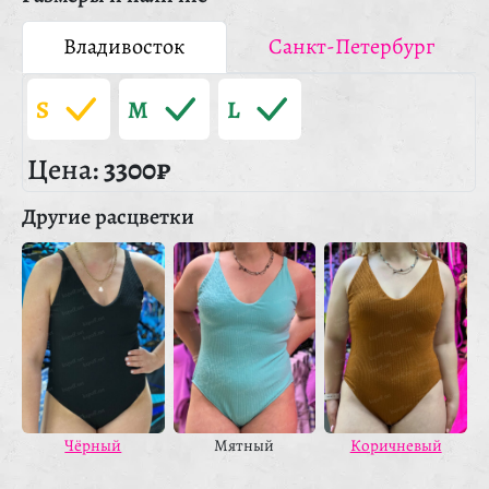
Владивосток
Санкт-Петербург
S
M
L
Цена:
3300₽
Другие расцветки
Чёрный
Мятный
Коричневый