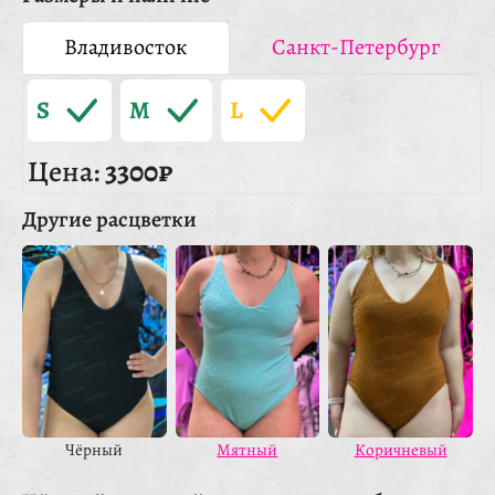
Владивосток
Санкт-Петербург
S
M
L
Цена:
3300₽
Другие расцветки
Чёрный
Мятный
Коричневый