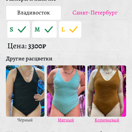
Владивосток
Санкт-Петербург
S
M
L
Цена:
3300₽
Другие расцветки
Чёрный
Мятный
Коричневый