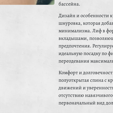
бассейна.
Дизайн и особенности к
шнуровка, которая добав
минимализма. Лиф в фо
вкладышами, позволяющ
предпочтения. Регулир
идеальную посадку по фи
переодевания максимал
Комфорт и долговечность
полуоткрытая спина с к
движений и уверенность
отсутствию навязчивого 
первоначальный вид дол