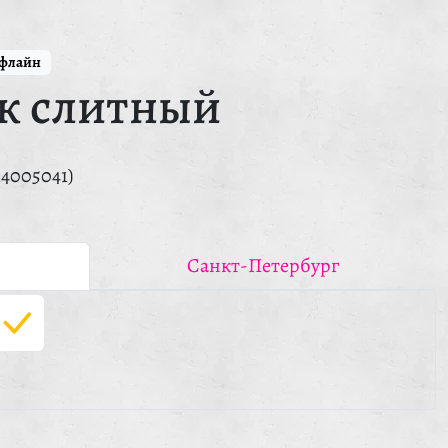
ффлайн
к слитный
14005041)
Санкт-Петербург