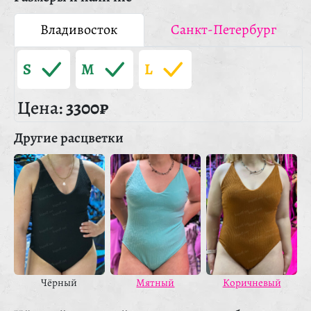
Владивосток
Санкт-Петербург
S
M
L
Цена:
3300₽
Другие расцветки
Чёрный
Мятный
Коричневый