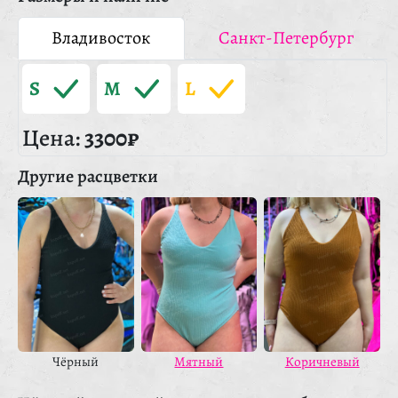
Владивосток
Санкт-Петербург
S
M
L
Цена:
3300₽
Другие расцветки
Чёрный
Мятный
Коричневый