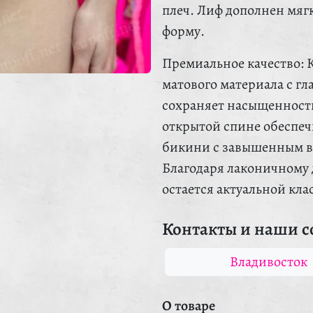
плеч. Лиф дополнен мя
форму.
Премиальное качество: 
матового материала с гл
сохраняет насыщенность
открытой спине обеспе
бикини с завышенным вы
Благодаря лаконичному д
остается актуальной кла
Контакты и наши с
Владивосток
О товаре