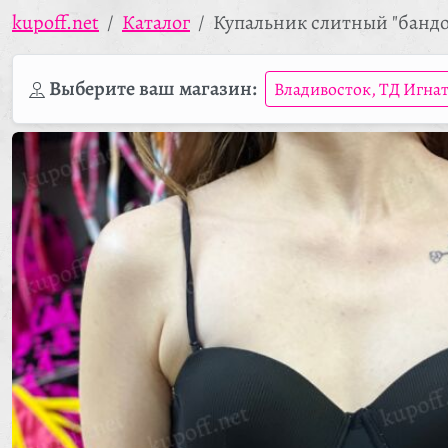
kupoff.net
Каталог
Купальник слитный "бандо
Выберите ваш магазин:
Владивосток, ТД Игна