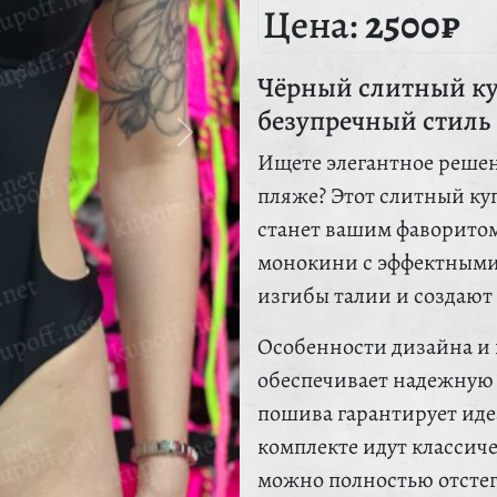
Цена:
2500₽
Чёрный слитный к
безупречный стиль
Ищете элегантное решен
пляже? Этот слитный куп
станет вашим фаворитом
монокини с эффектными
изгибы талии и создают
Особенности дизайна и 
обеспечивает надежную 
пошива гарантирует иде
комплекте идут классич
можно полностью отстег