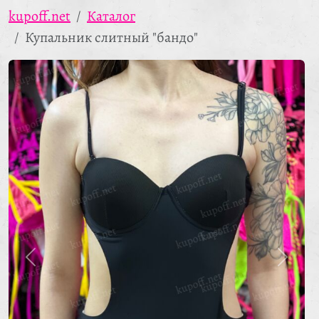
kupoff.net
Каталог
Купальник слитный "бандо"