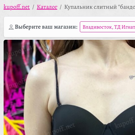
kupoff.net
Каталог
Купальник слитный "бандо
Выберите ваш магазин:
Владивосток, ТД Игна