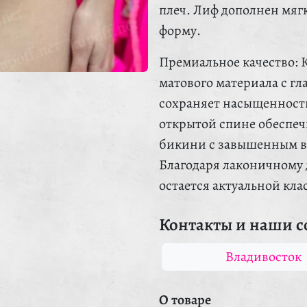
плеч. Лиф дополнен мя
форму.
Премиальное качество: 
матового материала с гл
сохраняет насыщенность
открытой спине обеспе
бикини с завышенным вы
Благодаря лаконичному д
остается актуальной кла
Контакты и наши с
Владивосток
О товаре