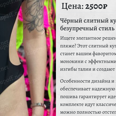
Цена:
2500₽
Чёрный слитный к
безупречный стиль
Ищете элегантное решен
пляже? Этот слитный куп
станет вашим фаворитом
монокини с эффектными
изгибы талии и создают
Особенности дизайна и 
обеспечивает надежную 
пошива гарантирует иде
комплекте идут классич
можно полностью отстег