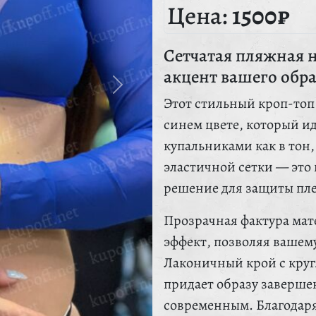
Цена:
1500₽
Сетчатая пляжная 
акцент вашего обра
Этот стильный кроп-то
синем цвете, который ид
купальниками как в тон,
эластичной сетки — это 
решение для защиты пле
Прозрачная фактура ма
эффект, позволяя вашему
Лаконичный крой с кру
придает образу завершен
современным. Благодаря