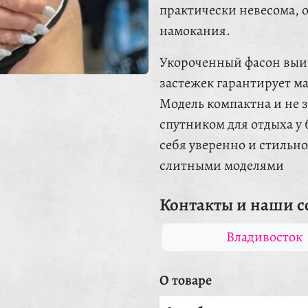
практически невесома, 
намокания.
Укороченный фасон выиг
застежек гарантирует м
Модель компактна и не з
спутником для отдыха у
себя уверенно и стильн
слитными моделями
Контакты и наши с
Владивосток
О товаре