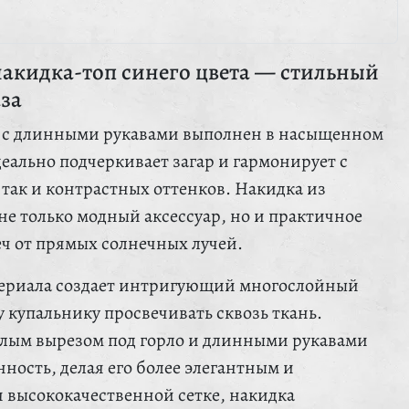
накидка-топ синего цвета — стильный
за
п с длинными рукавами выполнен в насыщенном
еально подчеркивает загар и гармонирует с
 так и контрастных оттенков. Накидка из
не только модный аксессуар, но и практичное
ч от прямых солнечных лучей.
териала создает интригующий многослойный
 купальнику просвечивать сквозь ткань.
глым вырезом под горло и длинными рукавами
ность, делая его более элегантным и
 высококачественной сетке, накидка