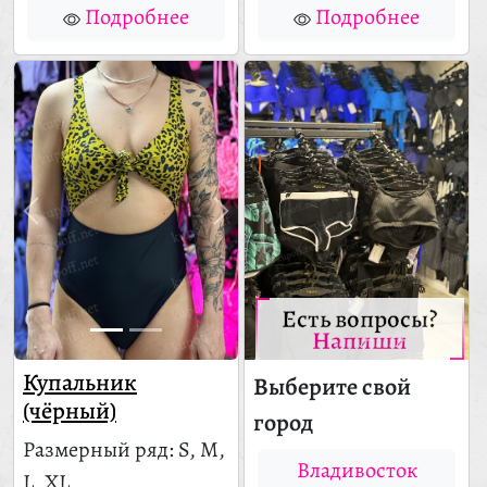
Подробнее
Подробнее
Есть вопросы?
Напиши
Купальник
Выберите свой
(чёрный)
город
Размерный ряд: S, M,
Владивосток
L, XL