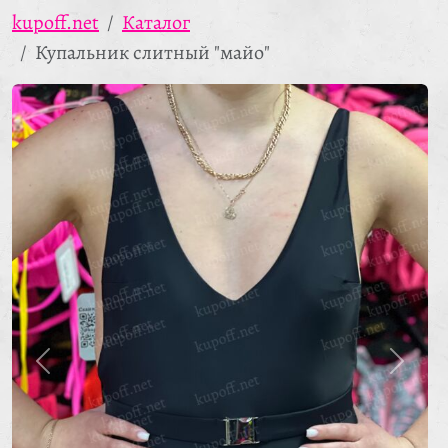
kupoff.net
Каталог
Купальник слитный "майо"