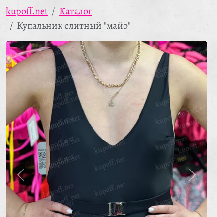
kupoff.net
Каталог
Купальник слитный "майо"