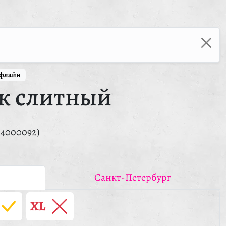
ффлайн
к слитный
14000092)
Санкт-Петербург
XL