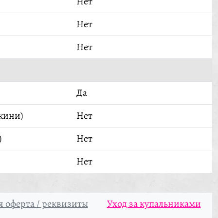
Нет
Нет
Нет
Да
кини)
Нет
)
Нет
Нет
 оферта / реквизиты
Уход за купальниками