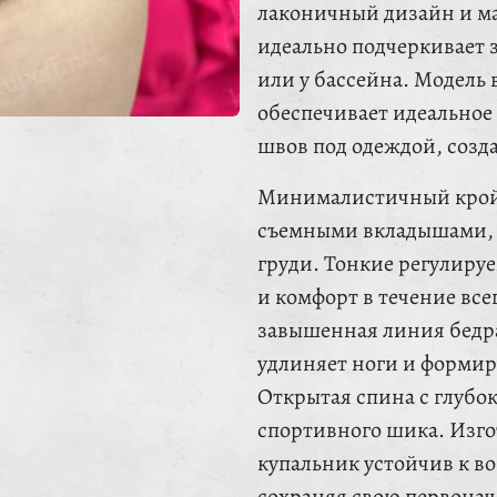
лаконичный дизайн и м
идеально подчеркивает з
или у бассейна. Модель
обеспечивает идеальное
швов под одеждой, созд
Минималистичный крой 
съемными вкладышами, 
груди. Тонкие регулиру
и комфорт в течение вс
завышенная линия бедра
удлиняет ноги и формир
Открытая спина с глубо
спортивного шика. Изго
купальник устойчив к в
сохраняя свою первонач