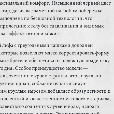
аксимальный комфорт. Насыщенный черный цвет
агар, делая вас заметной на любом побережье
 выполнена по бесшовной технологии, что
 прилегание к телу без сдавливания и видимых
авая эффект «второй кожи».
лифа с треугольными чашками дополнен
которые позволяют мягко корректировать форму
емые бретели обеспечивают надежную поддержку
его дня. Особое преимущество модели —
 в сочетании с кроем стринги, что визуально
ует изящный, соблазнительный силуэт.
ким круглым вырезом добавляет образу легкости и
товленный из качественного матового материала,
оздействию солнечных лучей и воды, надолго
альную яркость и форму. Это универсальный