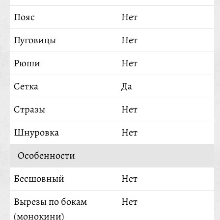
Пояс
Нет
Пуговицы
Нет
Рюши
Нет
Сетка
Да
Стразы
Нет
Шнуровка
Нет
Особенности
Бесшовный
Нет
Вырезы по бокам
Нет
(монокини)