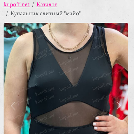
kupoff.net
Каталог
Купальник слитный "майо"