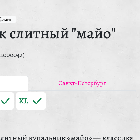
ффлайн
к слитный "майо"
14000042)
Санкт-Петербург
XL
литный купальник «майо» — классика