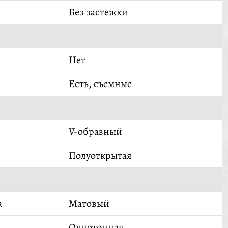
Без застежки
Нет
Есть, съемные
V-образный
Полуоткрытая
а
Матовый
Однотонная