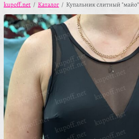
kupoff.net
Каталог
Купальник слитный "майо"