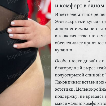
и комфорт в одном 
Ищете элегантное решен
Этот закрытый купальни
дополнением вашего гар
высококачественного ма
обеспечивает приятное п
купания.
Особенности дизайна и 
благородный вырез «хай-
полуоткрытой спиной и 
Лаконичные вставки из 
эстетики. Цельнокройн
поддержку, не врезаясь в
максимально комфортно