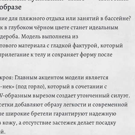
образе
ие для пляжного отдыха или занятий в бассейне?
к в глубоком чёрном цвете станет идеальным
дероба. Модель выполнена из
тового материала с гладкой фактурой, который
рилегание к телу и сохраняет форму после
кроя: Главным акцентом модели является
нек» (под горло), который в сочетании с
V-образным вырезом создает утонченный силуэт.
сетки добавляют образу легкости и современной
ые широкие бретели гарантируют надежную
 кожу, а отсутствие застежек делает посадку
й.