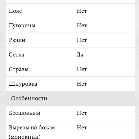
Пояс
Нет
Пуговицы
Нет
Рюши
Нет
Сетка
Да
Стразы
Нет
Шнуровка
Нет
Особенности
Бесшовный
Нет
Вырезы по бокам
Нет
(монокини)