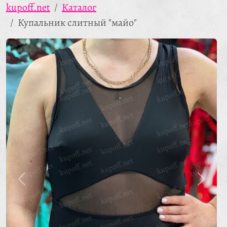
kupoff.net
Каталог
Купальник слитный "майо"