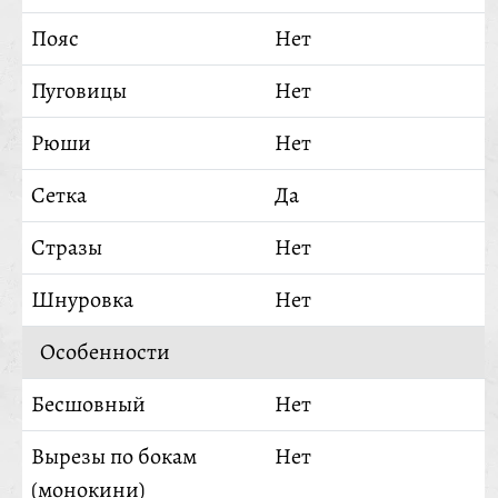
Пояс
Нет
Пуговицы
Нет
Рюши
Нет
Сетка
Да
Стразы
Нет
Шнуровка
Нет
Особенности
Бесшовный
Нет
Вырезы по бокам
Нет
(монокини)