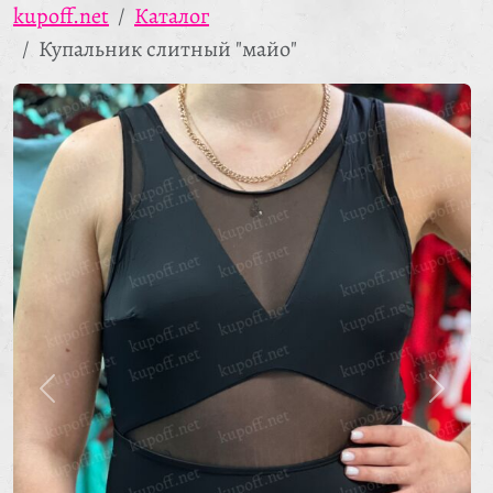
kupoff.net
Каталог
Купальник слитный "майо"