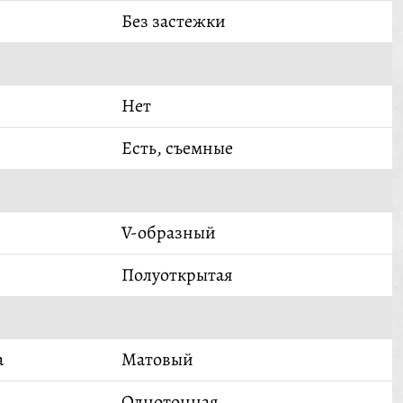
Без застежки
Нет
Есть, съемные
V-образный
Полуоткрытая
а
Матовый
Однотонная