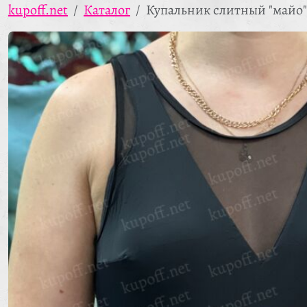
kupoff.net
Каталог
Купальник слитный "майо"