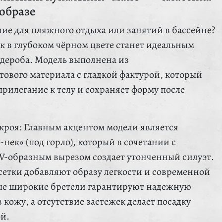
образе
ие для пляжного отдыха или занятий в бассейне?
к в глубоком чёрном цвете станет идеальным
дероба. Модель выполнена из
тового материала с гладкой фактурой, который
рилегание к телу и сохраняет форму после
кроя: Главным акцентом модели является
нек» (под горло), который в сочетании с
V-образным вырезом создает утонченный силуэт.
сетки добавляют образу легкости и современной
ые широкие бретели гарантируют надежную
 кожу, а отсутствие застежек делает посадку
й.