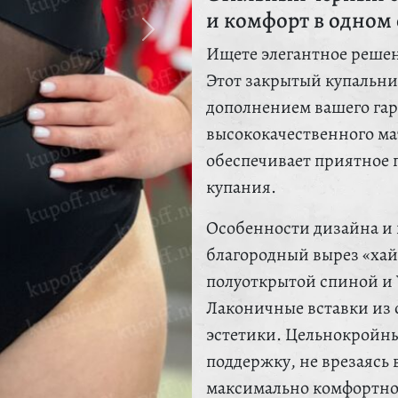
и комфорт в одном 
Ищете элегантное решен
Этот закрытый купальни
дополнением вашего гар
высококачественного ма
обеспечивает приятное п
купания.
Особенности дизайна и 
благородный вырез «хай-
полуоткрытой спиной и 
Лаконичные вставки из 
эстетики. Цельнокройн
поддержку, не врезаясь в
максимально комфортно