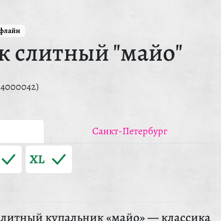
ффлайн
к слитный "майо"
14000042)
Санкт-Петербург
XL
литный купальник «майо» — классика