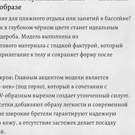
образе
ие для пляжного отдыха или занятий в бассейне?
к в глубоком чёрном цвете станет идеальным
дероба. Модель выполнена из
тового материала с гладкой фактурой, который
рилегание к телу и сохраняет форму после
кроя: Главным акцентом модели является
нек» (под горло), который в сочетании с
V-образным вырезом создает утонченный силуэт.
сетки добавляют образу легкости и современной
ые широкие бретели гарантируют надежную
 кожу, а отсутствие застежек делает посадку
й.