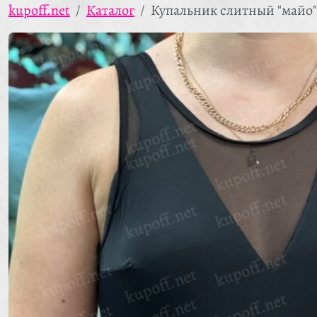
kupoff.net
Каталог
Купальник слитный "майо"