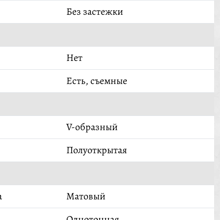
Без застежки
Нет
Есть, съемные
V-образный
Полуоткрытая
а
Матовый
Однотонная