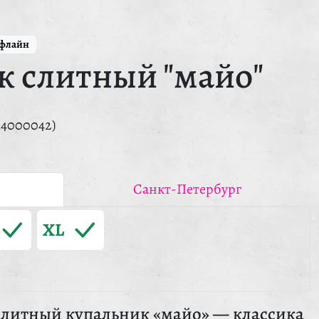
ффлайн
к слитный "майо"
14000042)
Санкт-Петербург
XL
литный купальник «майо» — классика