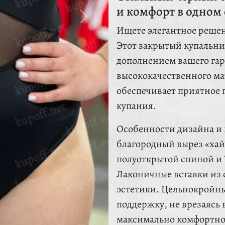
и комфорт в одном 
Ищете элегантное решен
Этот закрытый купальни
дополнением вашего гар
высококачественного ма
обеспечивает приятное п
купания.
Особенности дизайна и 
благородный вырез «хай-
полуоткрытой спиной и 
Лаконичные вставки из 
эстетики. Цельнокройн
поддержку, не врезаясь в
максимально комфортно