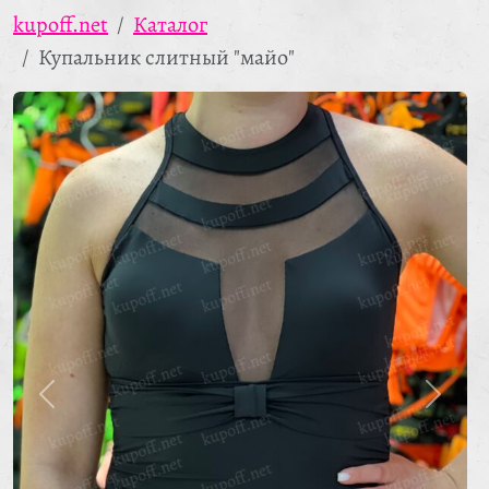
kupoff.net
Каталог
Купальник слитный "майо"