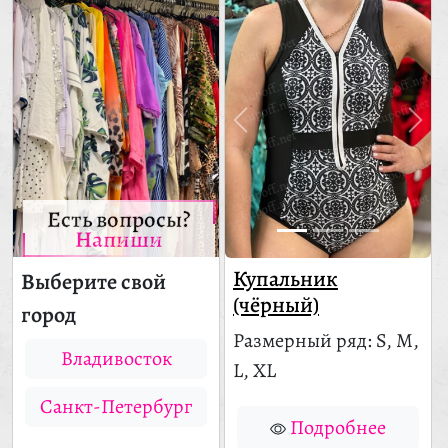
Есть вопросы?
Напиши
Купальник
Выберите свой
(чёрный)
город
Размерный ряд: S, M,
Владивосток
L, XL
Санкт-Петербург
Подробнее