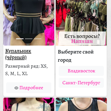
Есть вопросы?
Напиши
Купальник
Выберите свой
(чёрный)
город
Размерный ряд: XS,
Владивосток
S, M, L, XL
Санкт-Петербург
Подробнее