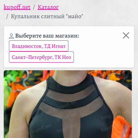
kupoff.net
Каталог
Купальник слитный "майо"
Выберите ваш магазин:
Владивосток, ТД Игнат
Санкт-Петербург, ТК Нео