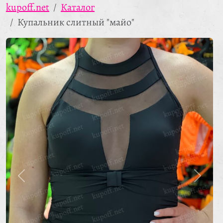
kupoff.net
Каталог
Купальник слитный "майо"