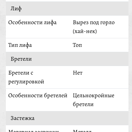
Лиф
Особенности лифа
Вырез под горло
(хай-нек)
Тип лифа
Топ
Бретели
Бретели с
Нет
регулировкой
Особенности бретелей
Цельнокройные
бретели
Застежка
Материал застежки
Металл